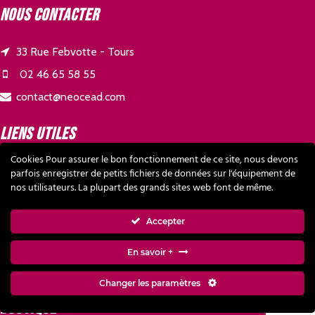
Nous contacter
33 Rue Febvotte - Tours
02 46 65 58 55
contact@neocead.com
Liens utiles
Cookies Pour assurer le bon fonctionnement de ce site, nous devons
parfois enregistrer de petits fichiers de données sur l'équipement de
NOS PARTENAIRES
nos utilisateurs. La plupart des grands sites web font de même.
CONTACT
Accepter
MENTIONS LÉGALES
VIE PRIVÉE
En savoir +
CGV
Changer les paramètres
Boutique