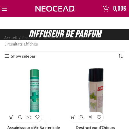
0,00
€
0
Diffuseur de parfum
Accueil
Produits identifiés “Diffuseur de parfum”
5 résultats affichés
Show sidebar
€
Assainisseur d’Air Bactericide
Destructeur d’Odeurs