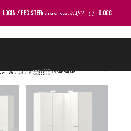
LOGIN / REGISTER
0,00
€
0
Panier enregistré
ow
36
24
9