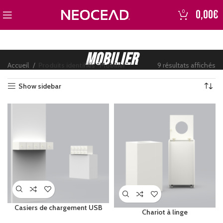
0,00
€
0
Mobilier
Accueil
Produits identifiés “Mobilier”
9 résultats affichés
Show sidebar
5€
5
Casiers de chargement USB
Chariot à linge