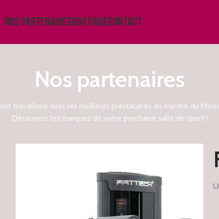
NOS PARTENAIRES
BOUTIQUE
CONTACT
Nos partenaires
ous travaillons avec les meilleurs prestataires du marché du fitnes
Découvrez les marques de votre prochaine salle de sport !
U