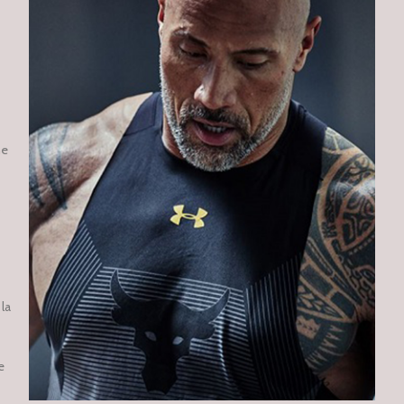
ne
o
la
e