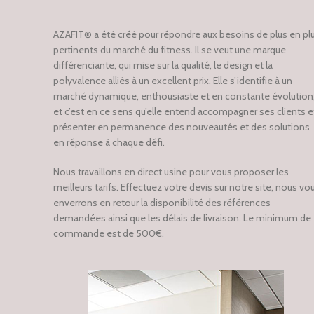
AZAFIT® a été créé pour répondre aux besoins de plus en pl
pertinents du marché du fitness. Il se veut une marque
différenciante, qui mise sur la qualité, le design et la
polyvalence alliés à un excellent prix. Elle s’identifie à un
marché dynamique, enthousiaste et en constante évolution
et c’est en ce sens qu’elle entend accompagner ses clients e
présenter en permanence des nouveautés et des solutions
en réponse à chaque défi.
Nous travaillons en direct usine pour vous proposer les
meilleurs tarifs. Effectuez votre devis sur notre site, nous vo
enverrons en retour la disponibilité des références
demandées ainsi que les délais de livraison. Le minimum de
commande est de 500€.