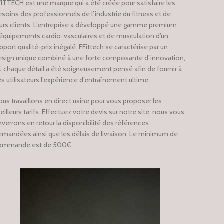
FITTECH est une marque qui a été créée pour satisfaire les
esoins des professionnels de l’industrie du fitness et de
eurs clients. L’entreprise a développé une gamme premium
’équipements cardio-vasculaires et de musculation d’un
pport qualité-prix inégalé. FFittech se caractérise par un
esign unique combiné à une forte composante d’innovation,
ù chaque détail a été soigneusement pensé afin de fournir à
s utilisateurs l’expérience d’entraînement ultime.
ous travaillons en direct usine pour vous proposer les
illeurs tarifs. Effectuez votre devis sur notre site, nous vous
nverrons en retour la disponibilité des références
emandées ainsi que les délais de livraison. Le minimum de
ommande est de 500€.