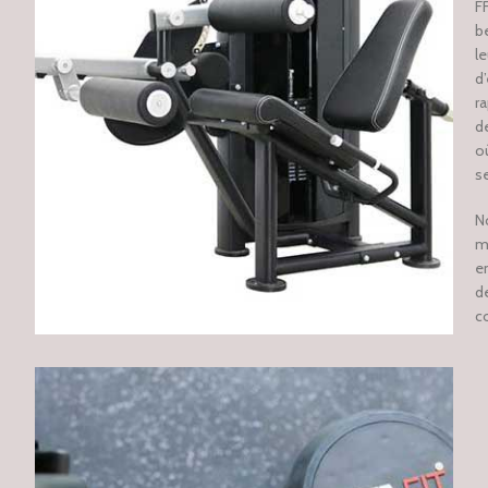
F
b
l
d
ra
d
o
se
N
me
e
d
c