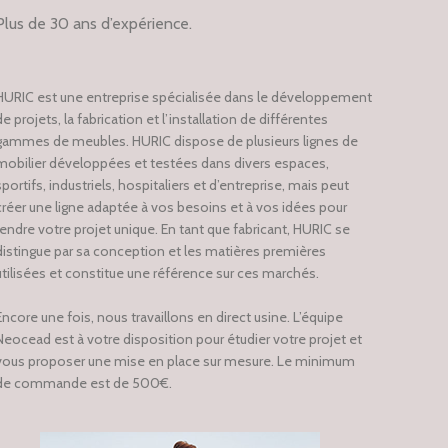
Plus de 30 ans d’expérience.
HURIC est une entreprise spécialisée dans le développement
de projets, la fabrication et l’installation de différentes
gammes de meubles. HURIC dispose de plusieurs lignes de
mobilier développées et testées dans divers espaces,
sportifs, industriels, hospitaliers et d’entreprise, mais peut
créer une ligne adaptée à vos besoins et à vos idées pour
rendre votre projet unique. En tant que fabricant, HURIC se
distingue par sa conception et les matières premières
utilisées et constitue une référence sur ces marchés.
Encore une fois, nous travaillons en direct usine. L’équipe
Neocead est à votre disposition pour étudier votre projet et
vous proposer une mise en place sur mesure. Le minimum
de commande est de 500€.