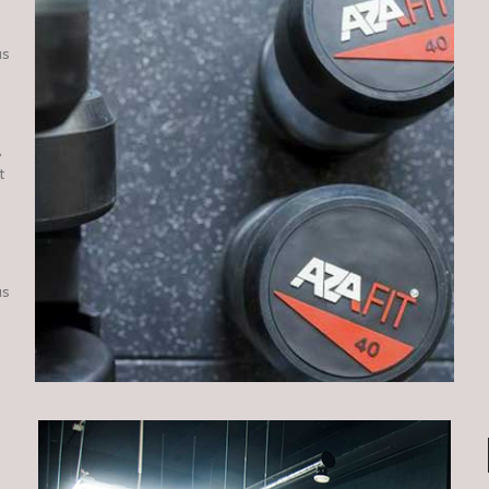
us
,
t
us