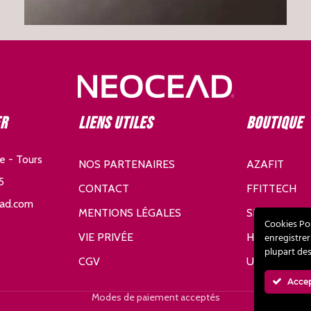
er
Liens utiles
Boutique
e - Tours
NOS PARTENAIRES
AZAFIT
5
CONTACT
FFITTECH
ad.com
MENTIONS LÉGALES
SDHE
Cookies Po
enregistrer
VIE PRIVÉE
HURIC
plupart de
CGV
UNDER AR
Acce
Modes de paiement acceptés