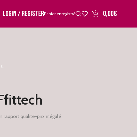
LOGIN / REGISTER
0,00
€
0
Panier enregistré
s.
Ffittech
n rapport qualité-prix inégalé