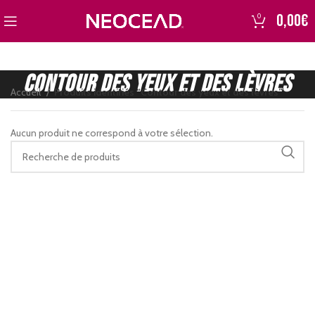
0,00
€
0
Contour des yeux et des lèvres
Accueil
Produits identifiés “Contour des yeux et des lèvres”
Aucun produit ne correspond à votre sélection.