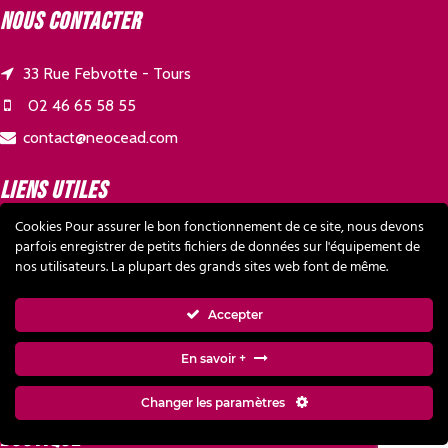
Nous contacter
33 Rue Febvotte - Tours
02 46 65 58 55
contact@neocead.com
Liens utiles
Cookies Pour assurer le bon fonctionnement de ce site, nous devons
parfois enregistrer de petits fichiers de données sur l'équipement de
NOS PARTENAIRES
nos utilisateurs. La plupart des grands sites web font de même.
CONTACT
Accepter
MENTIONS LÉGALES
VIE PRIVÉE
En savoir +
CGV
Changer les paramètres
Boutique