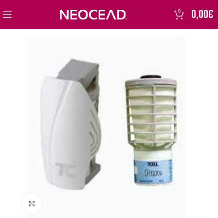
0,00
€
0
Click to enlarge