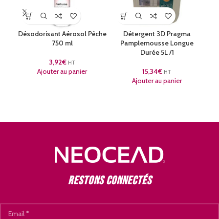
Désodorisant Aérosol Pêche
Détergent 3D Pragma
750 ml
Pamplemousse Longue
q
Durée 5L /1
3,92
€
HT
Ajouter au panier
15,34
€
HT
Ajouter au panier
Restons connectés