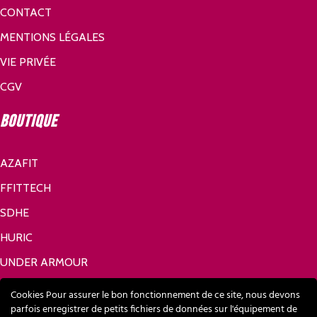
CONTACT
MENTIONS LÉGALES
VIE PRIVÉE
CGV
Boutique
AZAFIT
FFITTECH
SDHE
HURIC
UNDER ARMOUR
Réseaux sociaux
Cookies Pour assurer le bon fonctionnement de ce site, nous devons
parfois enregistrer de petits fichiers de données sur l'équipement de