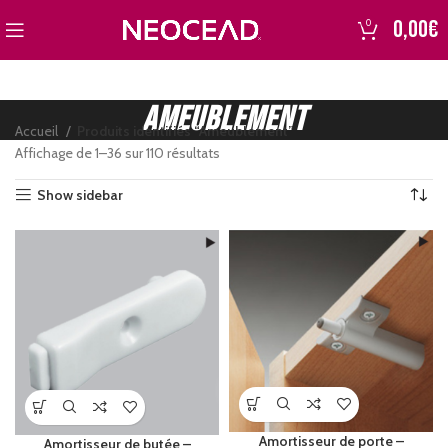
0,00
€
0
Ameublement
Accueil
Produits identifiés “Ameublement”
Affichage de 1–36 sur 110 résultats
Show sidebar
5€
5
Amortisseur de porte –
Amortisseur de butée –