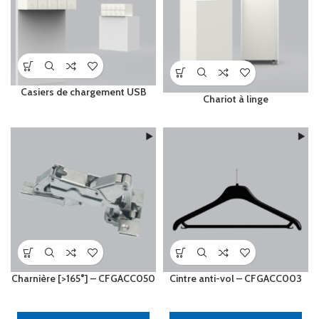
Casiers de chargement USB
Chariot à linge
Charnière [>165°] – CFGACC050
Cintre anti-vol – CFGACC003