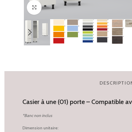
Click to enlarge
DESCRIPTIO
Casier à une (01) porte – Compatible a
*Banc non inclus
Dimension unitaire: