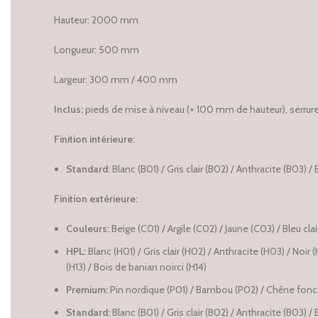
Hauteur: 2000 mm
Longueur: 500 mm
Largeur: 300 mm / 400 mm
Inclus:
pieds de mise à niveau (+ 100 mm de hauteur), serrure à
Finition intérieure:
Standard:
Blanc (B01) / Gris clair (B02) / Anthracite (B03) /
Finition extérieure:
Couleurs:
Beige (C01) / Argile (C02) / Jaune (C03) / Bleu cl
HPL:
Blanc (H01) / Gris clair (H02) / Anthracite (H03) / Noir
(H13) / Bois de banian noirci (H14)
Premium:
Pin nordique (P01) / Bambou (P02) / Chêne foncé
Standard:
Blanc (B01) / Gris clair (B02) / Anthracite (B03) /