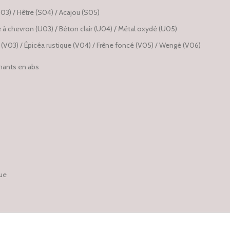
(S03) / Hêtre (S04) / Acajou (S05)
e à chevron (U03) / Béton clair (U04) / Métal oxydé (U05)
é (V03) / Épicéa rustique (V04) / Frêne foncé (V05) / Wengé (V06)
hants en abs
que