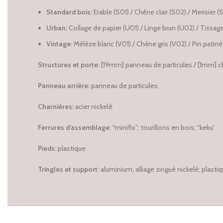
Standard bois:
Erable (S01) / Chêne clair (S02) / Merisier 
Urban:
Collage de papier (U01) / Linge brun (U02) / Tissag
Vintage:
Mélèze blanc (V01) / Chêne gris (V02) / Pin patin
Structures et porte:
[19mm] panneau de particules / [1mm] c
Panneau arrière:
panneau de particules
Charnières:
acier nickelé
Ferrures d’assemblage:
“minifix”; tourillons en bois; “keku”
Pieds:
plastique
Tringles et support
:
aluminium;
alliage zingué nickelé; plasti