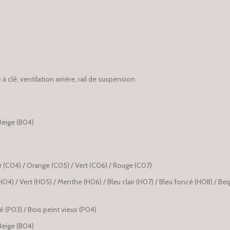
 clé, ventilation arrière, rail de suspension
 Beige (B04)
air (C04) / Orange (C05) / Vert (C06) / Rouge (C07)
 (H04) / Vert (H05) / Menthe (H06) / Bleu clair (H07) / Bleu foncé (H08) / Bei
 (P03) / Bois peint vieux (P04)
 Beige (B04)