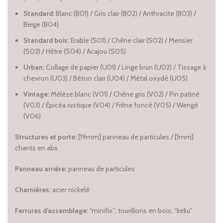
Standard:
Blanc (B01) / Gris clair (B02) / Anthracite (B03) /
Beige (B04)
Standard bois:
Erable (S01) / Chêne clair (S02) / Merisier
(S03) / Hêtre (S04) / Acajou (S05)
Urban:
Collage de papier (U01) / Linge brun (U02) / Tissage à
chevron (U03) / Béton clair (U04) / Métal oxydé (U05)
Vintage:
Mélèze blanc (V01) / Chêne gris (V02) / Pin patiné
(V03) / Épicéa rustique (V04) / Frêne foncé (V05) / Wengé
(V06)
Structures et porte:
[19mm] panneau de particules / [1mm]
chants en abs
Panneau arrière:
panneau de particules
Charnières:
acier nickelé
Ferrures d’assemblage:
“minifix”; tourillons en bois; “keku”