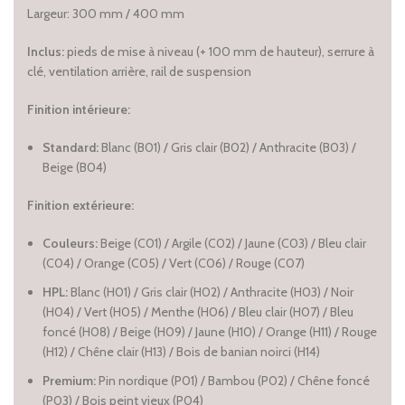
Largeur: 300 mm / 400 mm
Inclus:
pieds de mise à niveau (+ 100 mm de hauteur), serrure à
clé, ventilation arrière, rail de suspension
Finition intérieure:
Standard:
Blanc (B01) / Gris clair (B02) / Anthracite (B03) /
Beige (B04)
Finition extérieure:
Couleurs:
Beige (C01) / Argile (C02) / Jaune (C03) / Bleu clair
(C04) / Orange (C05) / Vert (C06) / Rouge (C07)
HPL:
Blanc (H01) / Gris clair (H02) / Anthracite (H03) / Noir
(H04) / Vert (H05) / Menthe (H06) / Bleu clair (H07) / Bleu
foncé (H08) / Beige (H09) / Jaune (H10) / Orange (H11) / Rouge
(H12) / Chêne clair (H13) / Bois de banian noirci (H14)
Premium:
Pin nordique (P01) / Bambou (P02) / Chêne foncé
(P03) / Bois peint vieux (P04)