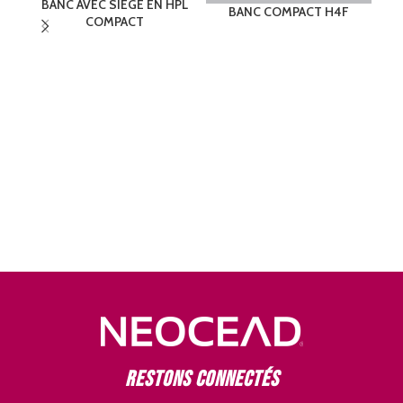
BANC AVEC SIÈGE EN HPL
B
BANC COMPACT H4F
COMPACT
Restons connectés