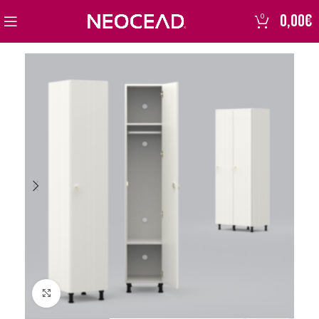
0,00
€
0
Click to enlarge