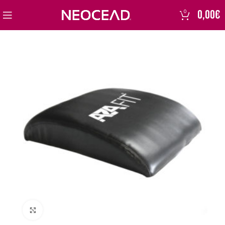
0,00
€
0
Click to enlarge