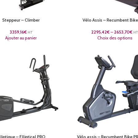
Steppeur – Climber
Vélo Assis – Recumbent Bik
3359,16
€
2295,42
€
–
2653,70
€
HT
H
Ajouter au panier
Choix des options
lliptique – Elliptical PRO
Vélo assis – Recumbent Bike 