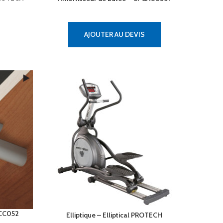
AJOUTER AU DEVIS
ACC052
Elliptique – Elliptical PROTECH