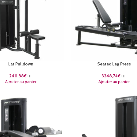
Lat Pulldown
Seated Leg Press
2411,88
€
3248,74
€
HT
HT
Ajouter au panier
Ajouter au panier