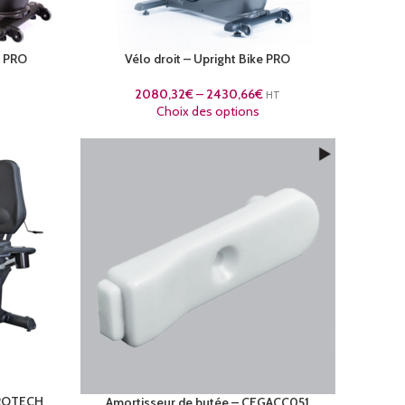
e PRO
Vélo droit – Upright Bike PRO
2080,32
€
–
2430,66
€
T
HT
Choix des options
PROTECH
Amortisseur de butée – CFGACC051