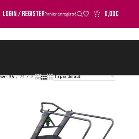
LOGIN / REGISTER
0,00
€
0
Panier enregistré
ow
36
24
9