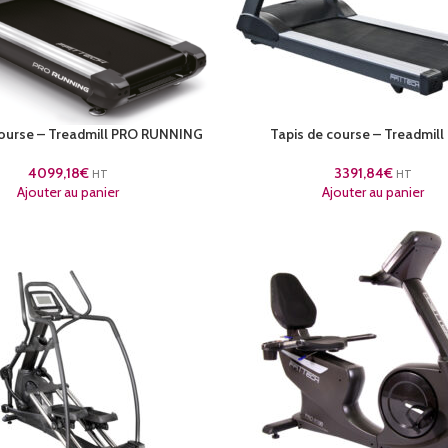
course – Treadmill PRO RUNNING
Tapis de course – Treadmil
4099,18
€
3391,84
€
HT
HT
Ajouter au panier
Ajouter au panier