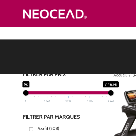
FILTRER PAR PRIX
Accueil
B
1€
7 463€
1
1 867
3 732
5 598
7 463
FILTRER PAR MARQUES
Azafit
(208)