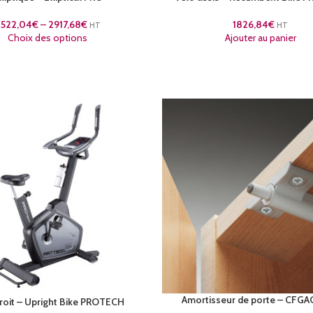
2522,04
€
–
2917,68
€
1826,84
€
HT
HT
Choix des options
Ajouter au panier
Amortisseur de porte – CFG
roit – Upright Bike PROTECH