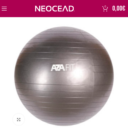
0,00
€
0
Click to enlarge