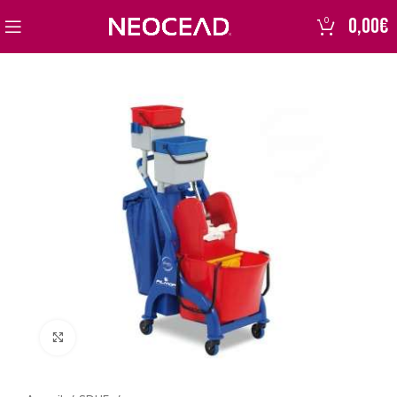
0,00
€
0
Click to enlarge