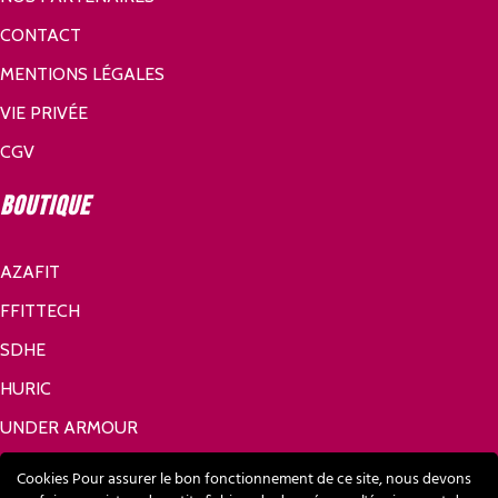
CONTACT
MENTIONS LÉGALES
VIE PRIVÉE
CGV
Boutique
AZAFIT
FFITTECH
SDHE
HURIC
UNDER ARMOUR
Réseaux sociaux
Cookies Pour assurer le bon fonctionnement de ce site, nous devons