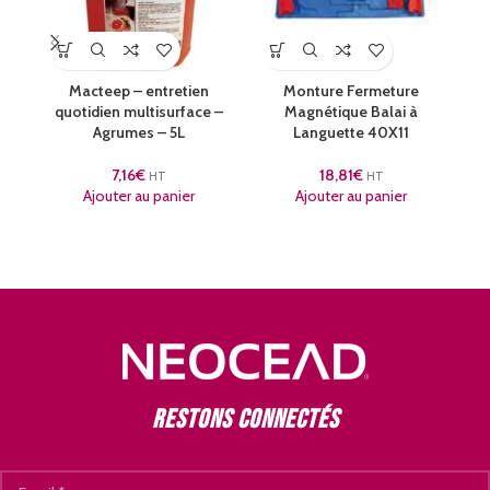
Macteep – entretien
Monture Fermeture
V
quotidien multisurface –
Magnétique Balai à
Agrumes – 5L
Languette 40X11
7,16
€
18,81
€
HT
HT
Ajouter au panier
Ajouter au panier
Restons connectés