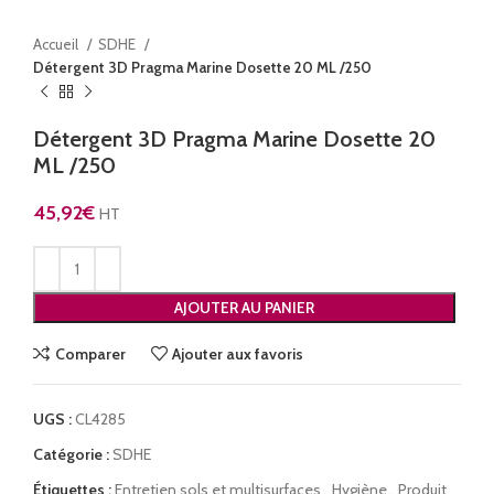
Accueil
SDHE
Détergent 3D Pragma Marine Dosette 20 ML /250
Détergent 3D Pragma Marine Dosette 20
ML /250
45,92
€
HT
AJOUTER AU PANIER
Comparer
Ajouter aux favoris
UGS :
CL4285
Catégorie :
SDHE
Étiquettes :
Entretien sols et multisurfaces
,
Hygiène
,
Produit