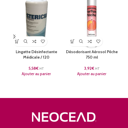
Lingette Désinfectante
Désodorisant Aérosol Pêche
V
Médicale / 120
750 ml
5,58
€
3,92
€
HT
HT
Ajouter au panier
Ajouter au panier