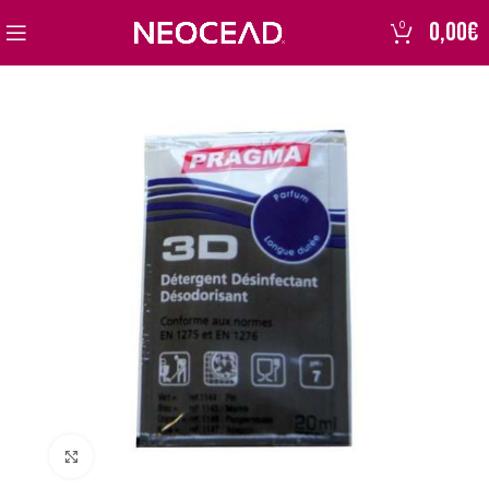
0,00
€
0
Click to enlarge