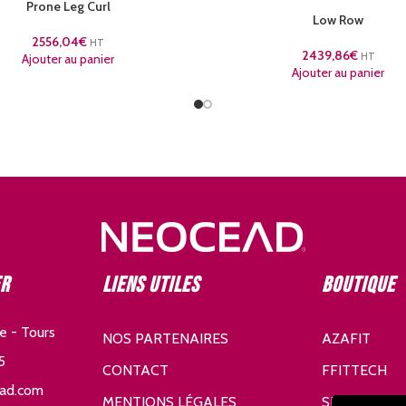
Prone Leg Curl
Low Row
2556,04
€
HT
2439,86
€
HT
Ajouter au panier
Ajouter au panier
er
Liens utiles
Boutique
e - Tours
NOS PARTENAIRES
AZAFIT
5
CONTACT
FFITTECH
ad.com
MENTIONS LÉGALES
SDHE