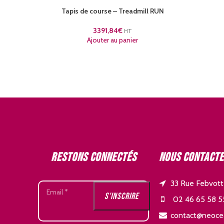
Tapis de course – Treadmill RUN
3391,84
€
HT
Ajouter au panier
Restons connectés
Nous contact
33 Rue Febvott
02 46 65 58 5
contact@neoce