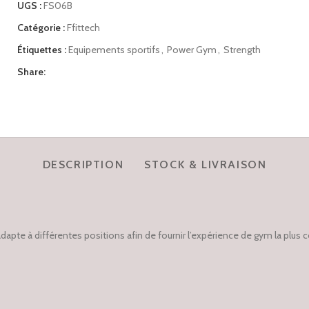
UGS :
FS06B
Catégorie :
Ffittech
Étiquettes :
Equipements sportifs
,
Power Gym
,
Strength
Share:
DESCRIPTION
STOCK & LIVRAISON
te à différentes positions afin de fournir l’expérience de gym la plus co