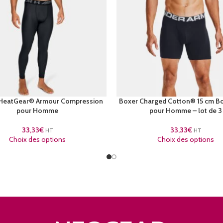
 HeatGear® Armour Compression
Boxer Charged Cotton® 15 cm B
pour Homme
pour Homme – lot de 3
33,33
€
33,33
€
HT
HT
Choix des options
Choix des options