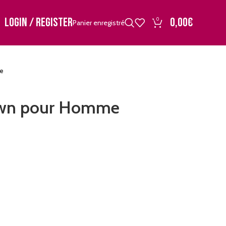
LOGIN / REGISTER
0,00
€
0
Panier enregistré
me
own pour Homme