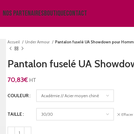
NOS PARTENAIRES
BOUTIQUE
CONTACT
Accueil
Under Armour
Pantalon fuselé UA Showdown pour Hom
Pantalon fuselé UA Showd
70,83
€
HT
COULEUR
TAILLE
Effacer