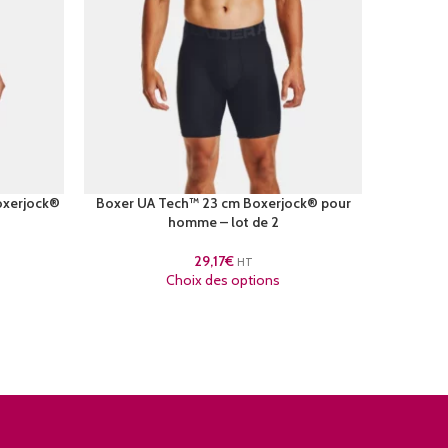
oxerjock®
Boxer UA Tech™ 23 cm Boxerjock® pour
Boxer U
homme – lot de 2
29,17
€
HT
Choix des options