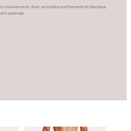
vos mouvements. Avec sa matière performante et élastique,
ment optimale.