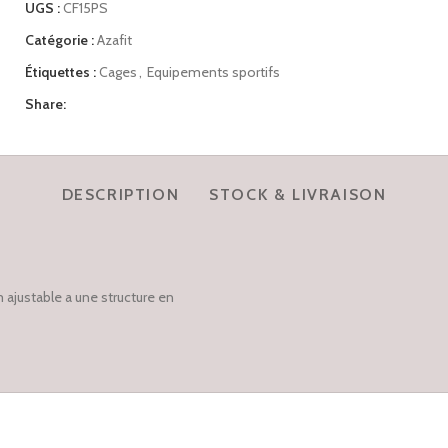
UGS :
CF15PS
Catégorie :
Azafit
Étiquettes :
Cages
,
Equipements sportifs
Share:
DESCRIPTION
STOCK & LIVRAISON
 ajustable a une structure en