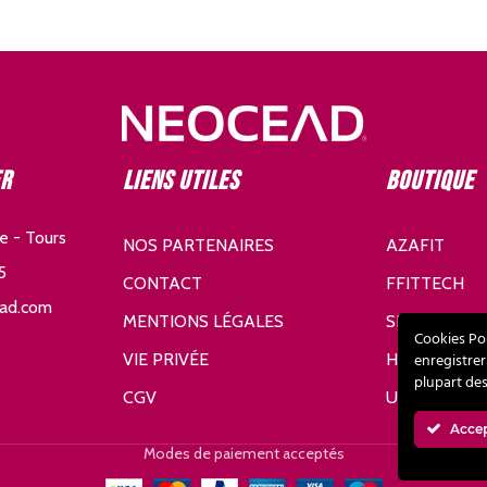
er
Liens utiles
Boutique
e - Tours
NOS PARTENAIRES
AZAFIT
5
CONTACT
FFITTECH
ad.com
MENTIONS LÉGALES
SDHE
Cookies Po
VIE PRIVÉE
HURIC
enregistrer
plupart de
CGV
UNDER AR
Acce
Modes de paiement acceptés