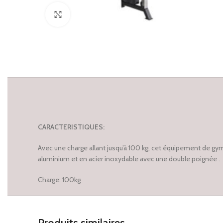
Click to enlarge
CARACTERISTIQUES:
Avec une charge allant jusqu’à 100 kg, cet équipement de gym
aluminium et en acier inoxydable avec une double poignée .
Charge: 100kg
Produits similaires