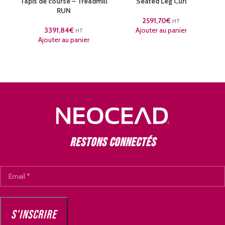
Tapis de course – Treadmill
Seated Leg Curl
A
RUN
2591,70
€
HT
3391,84
€
Ajouter au panier
HT
Ajouter au panier
Restons connectés