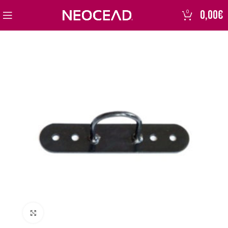
0,00
€
0
Click to enlarge