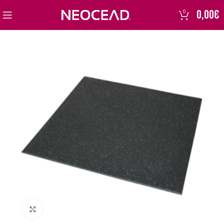
0,00
€
0
Click to enlarge