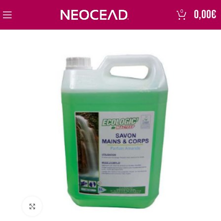
0,00
€
0
Click to enlarge