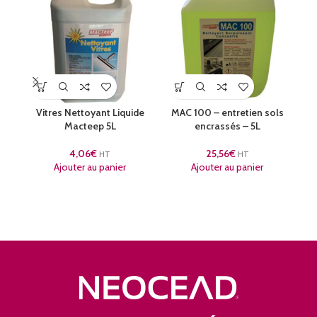
Ga
Vitres Nettoyant Liquide
MAC 100 – entretien sols
Macteep 5L
encrassés – 5L
4,06
€
25,56
€
HT
HT
Ajouter au panier
Ajouter au panier