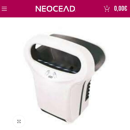
0,00
€
0
Click to enlarge