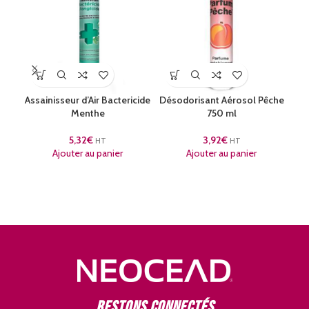
Assainisseur d’Air Bactericide
Désodorisant Aérosol Pêche
Menthe
750 ml
P
5,32
€
3,92
€
HT
HT
Ajouter au panier
Ajouter au panier
Restons connectés