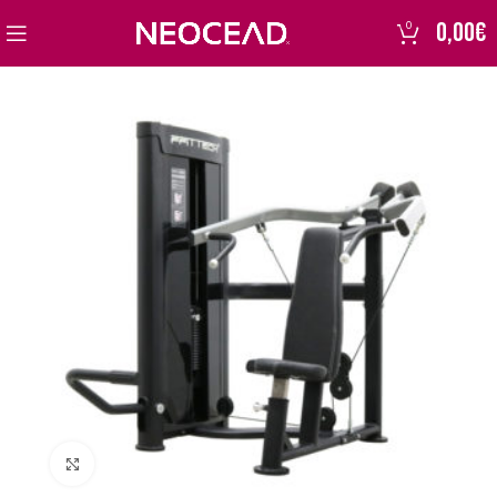
0,00
€
0
Click to enlarge