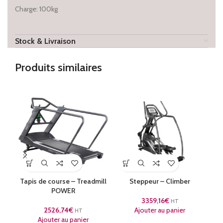
Charge: 100kg
Stock & Livraison
Produits similaires
Tapis de course – Treadmill
Steppeur – Climber
V
POWER
3359,16
€
HT
2526,74
€
Ajouter au panier
HT
Ajouter au panier