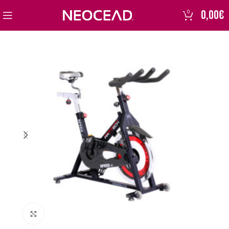
0,00
€
0
Click to enlarge