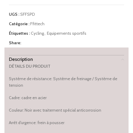
UGS :
SFFSPD
Catégorie :
Ffittech
Étiquettes :
Cycling
,
Equipements sportifs
Share:
Description
DÉTAILS DU PRODUIT
Système de résistance: Système de freinage / Système de
tension
Cadre: cadre en acier
Couleur: Noir avec traitement spécial anticorrosion
Arrêt d’urgence: frein à pousser