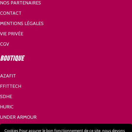
NOS PARTENAIRES
CONTACT
MENTIONS LÉGALES
VIE PRIVÉE
CGV
Boutique
AZAFIT
FFITTECH
SDHE
HURIC
UNDER ARMOUR
Réseaux sociaux
Cookies Pour assurer le bon fonctionnement de ce site, nous devons