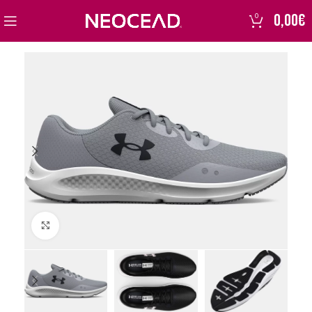
0,00
€
0
Click to enlarge