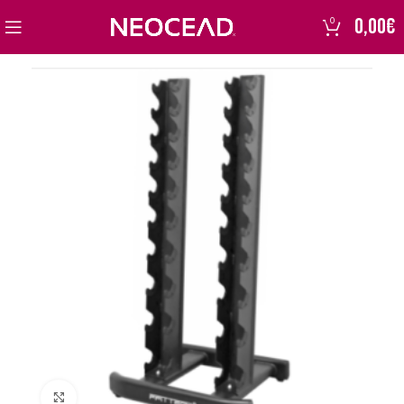
0,00
€
0
Click to enlarge