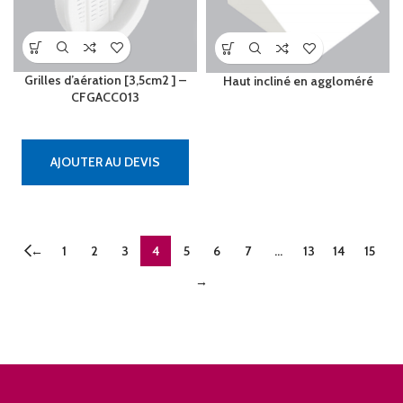
Grilles d’aération [3,5cm2 ] –
Haut incliné en aggloméré
CFGACC013
AJOUTER AU DEVIS
←
1
2
3
4
5
6
7
…
13
14
15
→