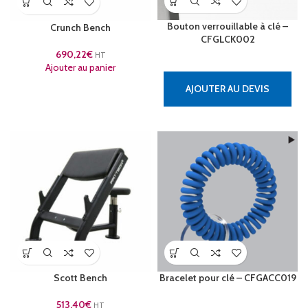
Bouton verrouillable à clé –
Crunch Bench
CFGLCK002
690,22
€
HT
Ajouter au panier
AJOUTER AU DEVIS
Scott Bench
Bracelet pour clé – CFGACC019
513,40
€
HT