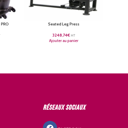
e PRO
Seated Leg Press
3248,74
€
T
HT
Ajouter au panier
Réseaux sociaux