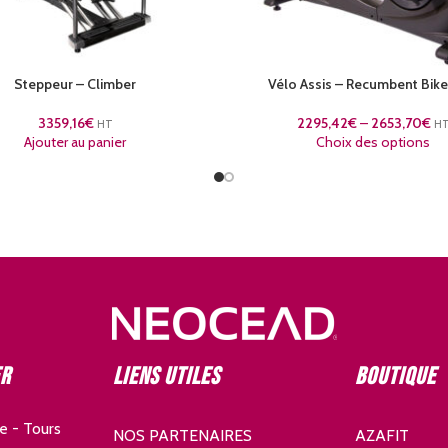
Steppeur – Climber
Vélo Assis – Recumbent Bik
3359,16
€
2295,42
€
–
2653,70
€
HT
H
Ajouter au panier
Choix des options
er
Liens utiles
Boutique
e - Tours
NOS PARTENAIRES
AZAFIT