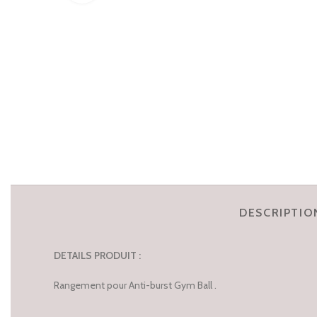
DESCRIPTIO
DETAILS PRODUIT :
Rangement pour Anti-burst Gym Ball .