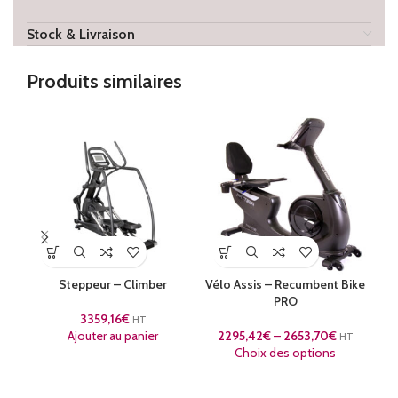
Stock & Livraison
Produits similaires
Steppeur – Climber
Vélo Assis – Recumbent Bike
Vél
PRO
3359,16
€
2
HT
Ajouter au panier
2295,42
€
–
2653,70
€
HT
Choix des options