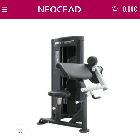
0,00
€
0
Click to enlarge