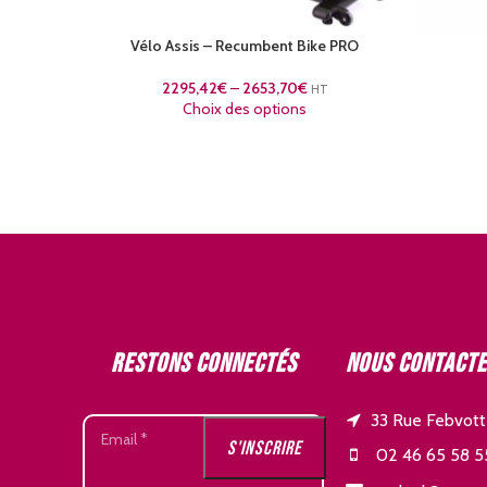
Vélo Assis – Recumbent Bike PRO
2295,42
€
–
2653,70
€
HT
Choix des options
Restons connectés
Nous contact
33 Rue Febvott
02 46 65 58 5