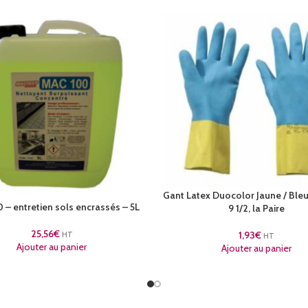
Gant Latex Duocolor Jaune / Bleu 
– entretien sols encrassés – 5L
9 1/2, la Paire
25,56
€
1,93
€
HT
HT
Ajouter au panier
Ajouter au panier