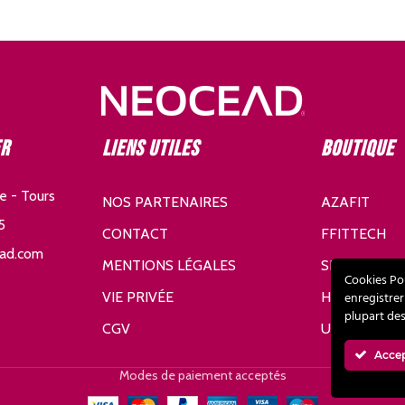
er
Liens utiles
Boutique
e - Tours
NOS PARTENAIRES
AZAFIT
5
CONTACT
FFITTECH
ad.com
MENTIONS LÉGALES
SDHE
Cookies Po
VIE PRIVÉE
HURIC
enregistrer
plupart de
CGV
UNDER AR
Acce
Modes de paiement acceptés