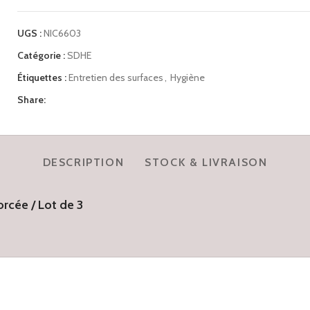
UGS :
NIC6603
Catégorie :
SDHE
Étiquettes :
Entretien des surfaces
,
Hygiène
Share:
DESCRIPTION
STOCK & LIVRAISON
cée / Lot de 3