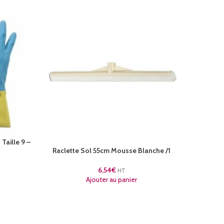
Taille 9 –
Raclette Sol 55cm Mousse Blanche /1
Frottoir 
6,54
€
HT
Ajouter au panier