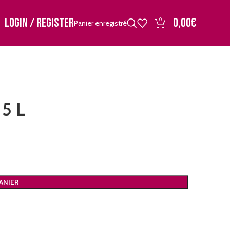
LOGIN / REGISTER
0,00
€
0
Panier enregistré
 5 L
ANIER