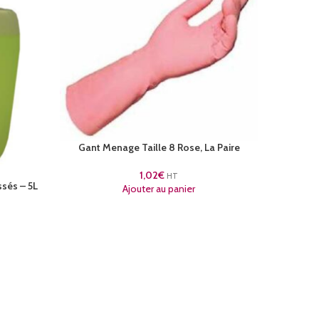
Gant Menage Taille 8 Rose, La Paire
Gant Late
1,02
€
HT
ssés – 5L
Ajouter au panier