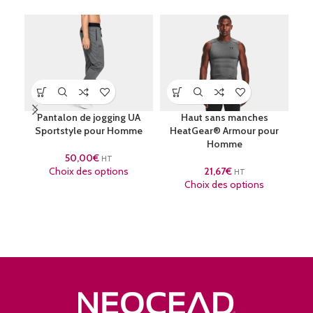
Pantalon de jogging UA
Haut sans manches
T-
Sportstyle pour Homme
HeatGear® Armour pour
Homme
50,00
€
HT
Choix des options
21,67
€
HT
Choix des options