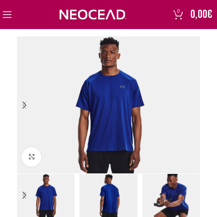
0,00
€
0
Click to enlarge