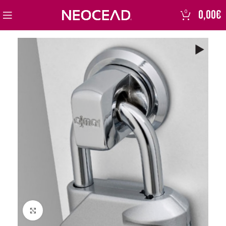
0,00
€
0
Click to enlarge